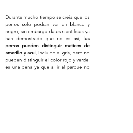
Durante mucho tiempo se creía que los 
perros solo podían ver en blanco y 
negro, sin embargo datos científicos ya 
han demostrado que no es así, 
los 
perros pueden distinguir matices de 
amarillo y azul
, incluido el gris, pero no 
pueden distinguir el color rojo y verde, 
es una pena ya que al ir al parque no 
pueden verlo como nosotros, pero 
ahora al menos sabemos que no ven 
todo en blanco y negro. 
Los perros son beneficiosos 
para la salud de los seres 
humanos