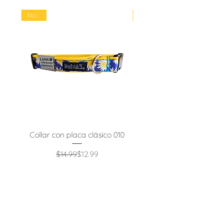
Nuevo
Nuevo
Collar con placa clásico 010
Collar con placa clási
Precio
Precio de oferta
$14,99
$12,99