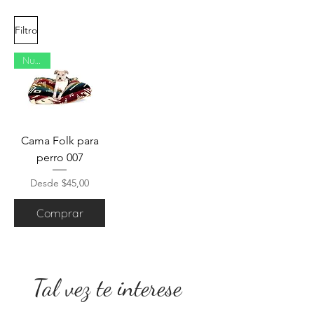
Filtro
Nuevo
Cama Folk para
perro 007
Precio de oferta
Desde
$45,00
Comprar
Tal vez te interese