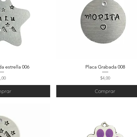
a estrella 006
Placa Grabada 008
ecio
Precio
4,00
$4,00
prar
Comprar