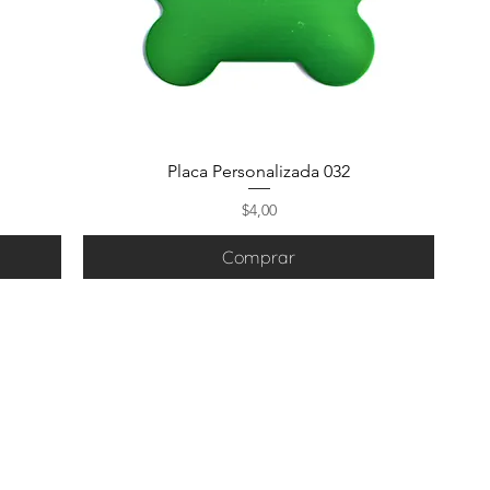
Placa Personalizada 032
Precio
$4,00
Comprar