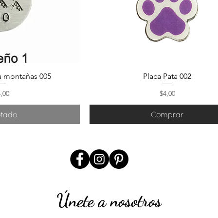
a montañas 005
Placa Pata 002
ecio
Precio
4,00
$4,00
tado
Comprar
Únete a nosotros