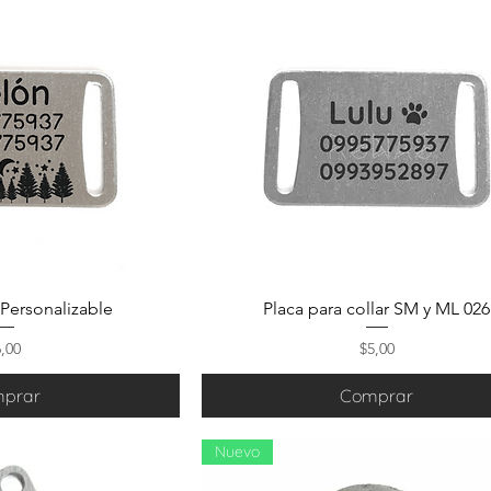
Personalizable
Placa para collar SM y ML 026
ecio
Precio
6,00
$5,00
prar
Comprar
Nuevo