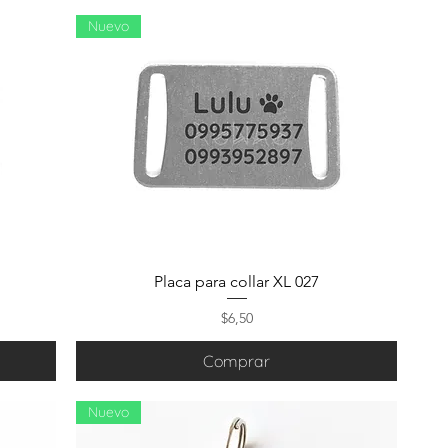
Nuevo
Placa para collar XL 027
Precio
$6,50
Comprar
Nuevo