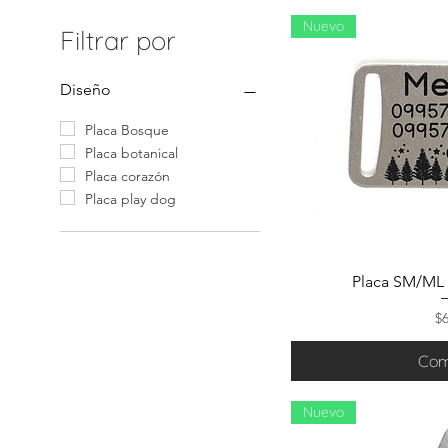
Nuevo
Filtrar por
Diseño
Placa Bosque
Placa botanical
Placa corazón
Placa play dog
Placa SM/ML 
Pr
$
Com
Nuevo