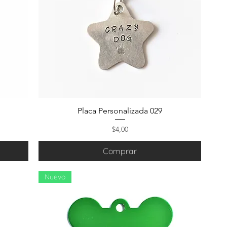
Placa Personalizada 029
Precio
$4,00
Comprar
Nuevo