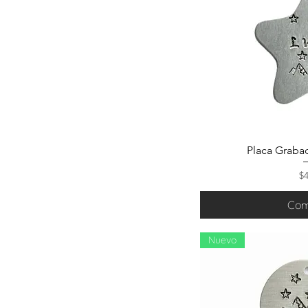
Placa Grabad
Pr
$
Com
Nuevo