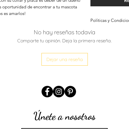
con su collar y placa es deber de un dueño
Re
s oportunidad de encontrar a tu mascota
os es amarlos!
Políticas y Condic
Para conocer más s
No hay reseñas todavía
Compra has clic
aqu
Comparte tu opinión. Deja la primera reseña.
Dejar una reseña
Únete a nosotros