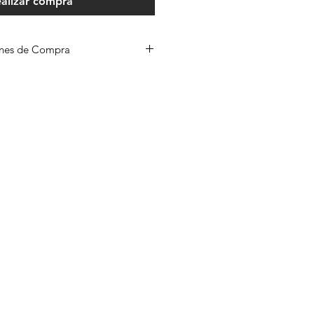
alizar compra
iones de Compra
obre nuestras Condiciones de
í
.