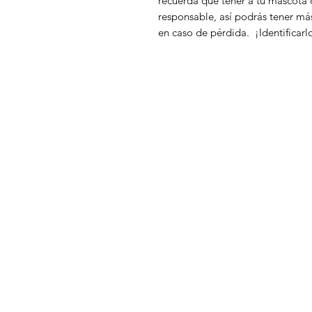
recuerda que tener a tu mascota 
responsable, así podrás tener má
en caso de pérdida. ¡Identificarl