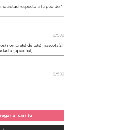
inquietud respecto a tu pedido?
0/500
los) nombre(s) de tu(s) mascota(s)
oducto (opcional)
0/500
egar al carrito