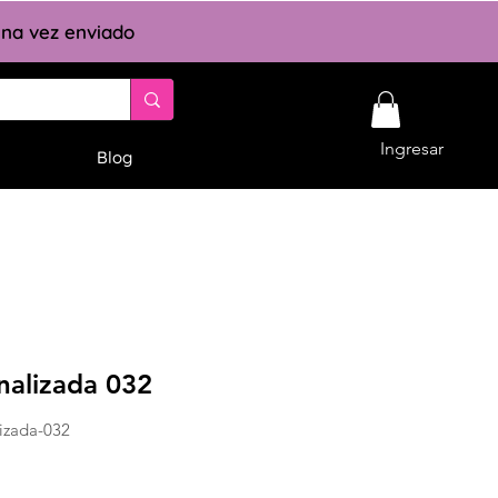
 una vez enviado
Ingresar
Blog
nalizada 032
izada-032