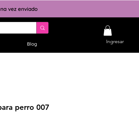
 una vez enviado
Ingresar
Blog
para perro 007
cio