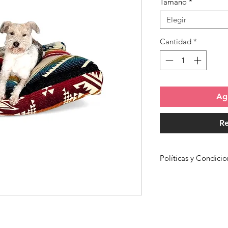
Tamaño
*
ofe
Elegir
Cantidad
*
Agr
Re
Políticas y Condic
Para conocer más s
Compra has clic
aqu