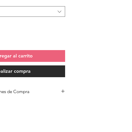
rta
egar al carrito
alizar compra
iones de Compra
obre nuestras Condiciones de
í
.