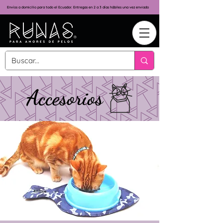
Envíos a domicilio para todo el Ecuador. Entregas en 2 a 3 días hábiles una vez enviado
Accesorios