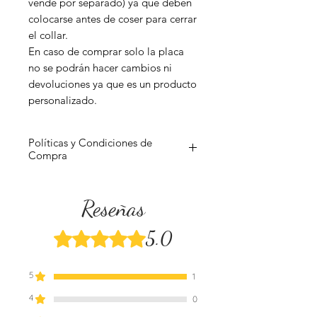
vende por separado) ya que deben
colocarse antes de coser para cerrar
el collar.
En caso de comprar solo la placa
no se podrán hacer cambios ni
devoluciones ya que es un producto
personalizado.
Políticas y Condiciones de
Compra
Para conocer más sobre nuestras
Condiciones de Compra has clic
Reseñas
aquí
.
5.0
Obtuvo 5 de 5 estrellas.
5
1
4
0