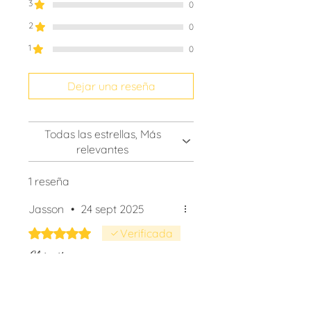
3
0
2
0
1
0
Dejar una reseña
Todas las estrellas, Más
relevantes
1 reseña
Jasson
•
24 sept 2025
Obtuvo 5 de 5 estrellas.
Verificada
Chispita
Me encantó la placa y el
collar