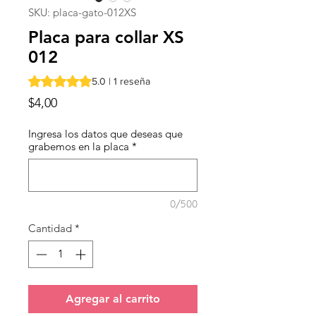
SKU: placa-gato-012XS
Placa para collar XS
012
Según 1 reseña, la calificación es de 5.0 de 5 estrellas
5.0 | 1 reseña
Precio
$4,00
Ingresa los datos que deseas que
grabemos en la placa
*
0/500
Cantidad
*
Agregar al carrito