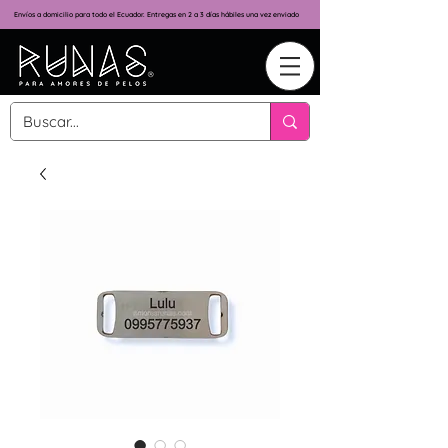
Envíos a domicilio para todo el Ecuador. Entregas en 2 a 3 días hábiles una vez enviado