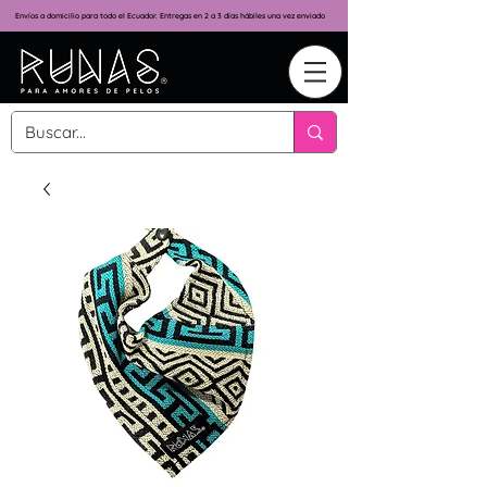
Envíos a domicilio para todo el Ecuador. Entregas en 2 a 3 días hábiles una vez enviado