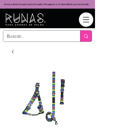
Envíos a domicilio para todo el Ecuador. Entregas en 2 a 3 días hábiles una vez enviado