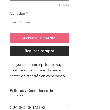
0/500
Cantidad
*
Agregar al carrito
Realizar compra
Te ayudamos con opciones muy
cool para que tu mascota sea el
centro de atención en cada paseo.
Políticas y Condiciones de
Compra
Para conocer más sobre nuestras
CUADRO DE TALLAS
Condiciones de Compra has clic