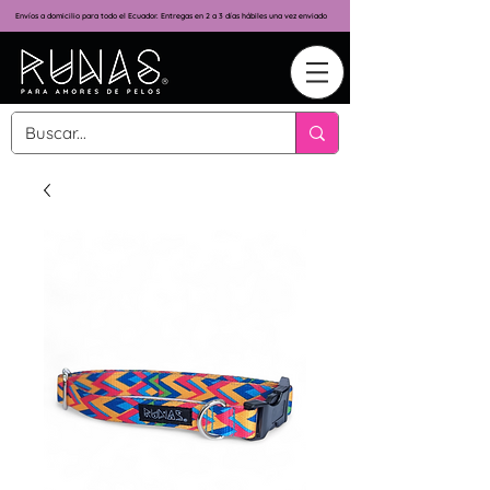
Envíos a domicilio para todo el Ecuador. Entregas en 2 a 3 días hábiles una vez enviado