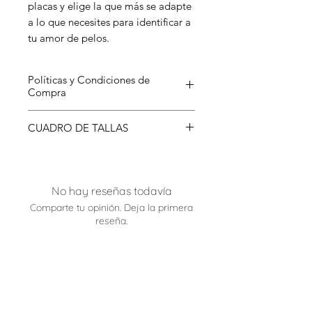
placas y elige la que más se adapte
a lo que necesites para identificar a
tu amor de pelos.
Políticas y Condiciones de
Compra
Para conocer más sobre nuestras
CUADRO DE TALLAS
Condiciones de Compra has clic
aquí
.
TALLA
MEDIDAS
No hay reseñas todavía
XS
Mínima: 15 cm
Ancho:1cm
Máxima: 25 cm
Comparte tu opinión. Deja la primera
reseña.
Hasta: 10 Lb
S - M
Mínima: 25 cm
Dejar una reseña
Ancho:2cm
Máxima: 40 cm
Hasta: 40 Lb