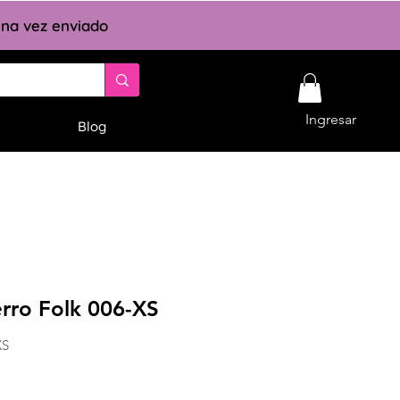
 una vez enviado
Ingresar
Blog
erro Folk 006-XS
XS