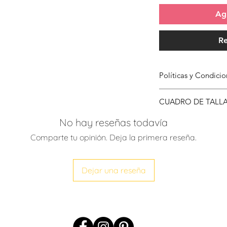
Agr
Re
Políticas y Condic
Para conocer más s
CUADRO DE TALL
Compra has clic
aqu
No hay reseñas todavía
TALLA
Comparte tu opinión. Deja la primera reseña.
XS - S
Dejar una reseña
S - M