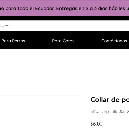
lio para todo el Ecuador. Entregas en 2 a 3 días hábiles
Para Perros
Para Gatos
Contáctanos
Collar de p
SKU: cllrp-folk-006-
Precio
$6,00