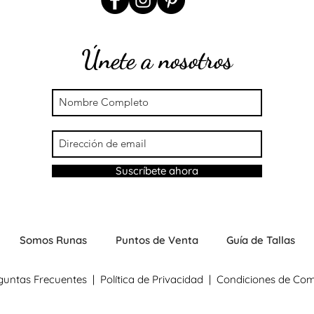
M - L
Únete a nosotros
L - XL
Para mayor informac
Suscríbete ahora
Somos Runas
Puntos de Venta
Guía de Tallas
guntas Frecuentes
|
Política de Privacidad
|
Condiciones de Co