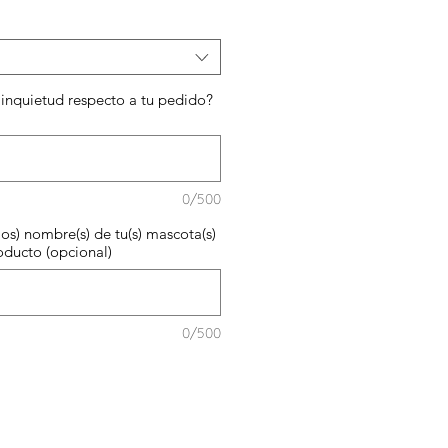
inquietud respecto a tu pedido?
0/500
los) nombre(s) de tu(s) mascota(s)
oducto (opcional)
0/500