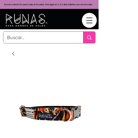
Envíos a domicilio para todo el Ecuador. Entregas en 2 a 3 días hábiles una vez enviado