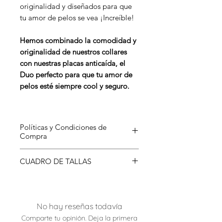
originalidad y diseñados para que
tu amor de pelos se vea ¡Increíble!
Hemos combinado la comodidad y
originalidad de nuestros collares
con nuestras placas anticaída, el
Duo perfecto para que tu amor de
pelos esté siempre cool y seguro.
Políticas y Condiciones de
Compra
Para conocer más sobre nuestras
CUADRO DE TALLAS
Condiciones de Compra has clic
aquí
.
TALLA
MEDIDAS
No hay reseñas todavía
XS - S
Mínima: 15 cm
Ancho:1cm
Máxima: 25 cm
Comparte tu opinión. Deja la primera