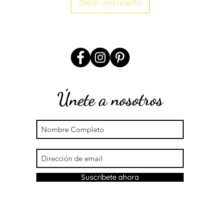
Dejar una reseña
Ancho:2.5cm
L - XL
Ancho:4cm
Para mayor informac
Únete a nosotros
Suscríbete ahora