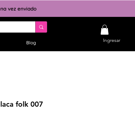
 una vez enviado
Ingresar
Blog
laca folk 007
cio