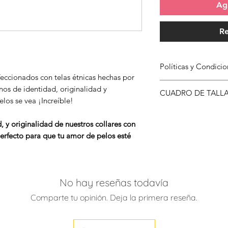
Agr
Re
Políticas y Condic
feccionados con telas étnicas hechas por
Para conocer más s
nos de identidad, originalidad y
CUADRO DE TALL
Compra has clic
aqu
los se vea ¡Increíble!
TALLA
 originalidad de nuestros collares con
perfecto para que tu amor de pelos esté
XS - S
Ancho:1cm
No hay reseñas todavía
S - M
Ancho:2cm
Comparte tu opinión. Deja la primera reseña.
M - L