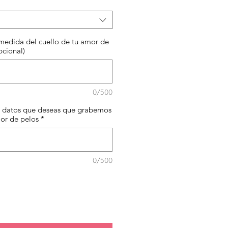
rta
medida del cuello de tu amor de
pcional)
0/500
os datos que deseas que grabemos
mor de pelos
*
0/500