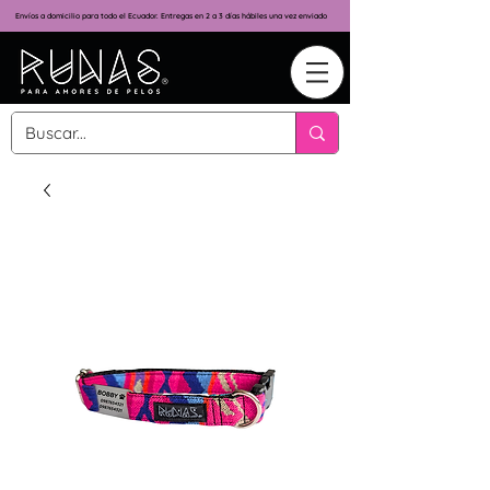
Envíos a domicilio para todo el Ecuador. Entregas en 2 a 3 días hábiles una vez enviado