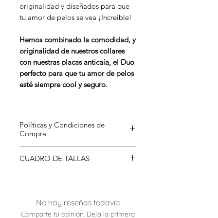
originalidad y diseñados para que
tu amor de pelos se vea ¡Increíble!
Hemos combinado la comodidad, y
originalidad de nuestros collares
con nuestras placas anticaía, el Duo
perfecto para que tu amor de pelos
esté siempre cool y seguro.
Políticas y Condiciones de
Compra
Para conocer más sobre nuestras
CUADRO DE TALLAS
Condiciones de Compra has clic
aquí
.
TALLA
MEDIDAS
No hay reseñas todavía
XS - S
Mínima: 15 cm
Ancho:1cm
Máxima: 25 cm
Comparte tu opinión. Deja la primera