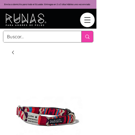
Envíos a domicilio para todo el Ecuador. Entregas en 2 a 3 días hábiles una vez enviado