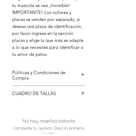
tu mascota se vea ¡Increíble!
IMPORTANTE! Los collares y
placas se venden por separado, si
deseas una placa de identificación,
por favor ingresa en la sección
placas y elige la que más se adapte
a lo que necesites para identificar a
tu amor de pelos.
Políticas y Condiciones de
Compra
Para conocer más sobre nuestras
CUADRO DE TALLAS
Condiciones de Compra has clic
aquí
.
TALLA
MEDIDAS
No hay reseñas todavía
XS - S
Mínima: 15 cm
Ancho:1cm
Máxima: 25 cm
Comparte tu opinión. Deja la primera
reseña.
Hasta: 10 Lb