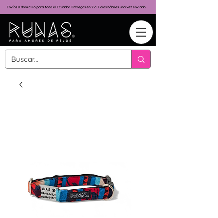
Envíos a domicilio para todo el Ecuador. Entregas en 2 a 3 días hábiles una vez enviado