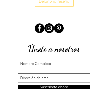
Dejar una reseña
Ancho:2.5cm
L - XL
Ancho:4cm
Para mayor informac
Únete a nosotros
Suscríbete ahora