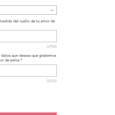
rta
medida del cuello de tu amor de
0/500
os datos que deseas que grabemos
mor de pelos
*
0/500