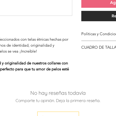
Agr
Re
Políticas y Condic
feccionados con telas étnicas hechas por
Para conocer más s
nos de identidad, originalidad y
CUADRO DE TALL
Compra has clic
aqu
los se vea ¡Increíble!
TALLA
originalidad de nuestros collares con
 perfecto para que tu amor de pelos esté
XS - S
Ancho:1cm
No hay reseñas todavía
S - M
Ancho:2cm
Comparte tu opinión. Deja la primera reseña.
M - L