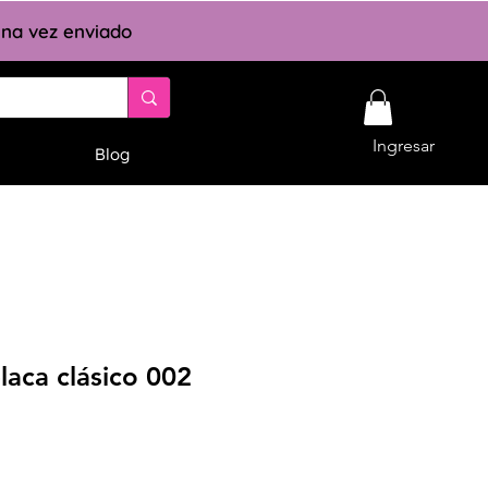
 una vez enviado
Ingresar
Blog
laca clásico 002
cio