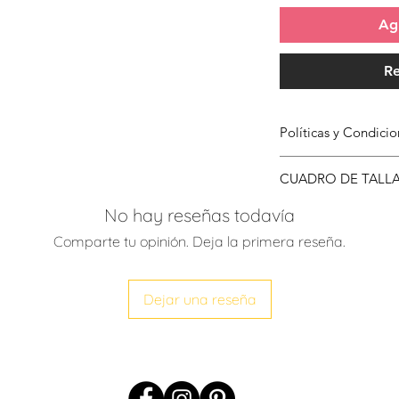
Agr
Re
Políticas y Condic
Para conocer más s
CUADRO DE TALL
Compra has clic
aqu
No hay reseñas todavía
TALLA
Comparte tu opinión. Deja la primera reseña.
XS - S
Dejar una reseña
S - M