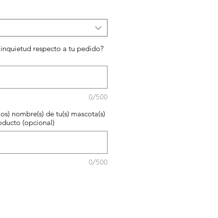
inquietud respecto a tu pedido?
0/500
los) nombre(s) de tu(s) mascota(s)
oducto (opcional)
0/500