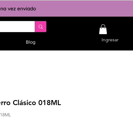
 una vez enviado
Ingresar
Blog
erro Clásico 018ML
-018ML