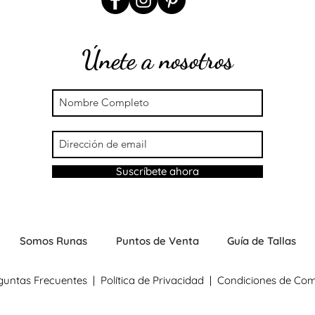
M - L
Únete a nosotros
L - XL
Para mayor informac
Suscríbete ahora
Somos Runas
Puntos de Venta
Guía de Tallas
guntas Frecuentes
|
Política de Privacidad
|
Condiciones de Co