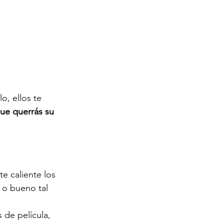
o, ellos te 
que querrás su 
e caliente los 
 o bueno tal 
 de película, 