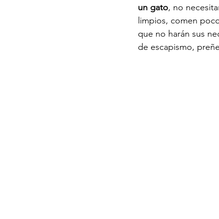
un gato
, no necesit
limpios, comen poco 
que no harán sus nec
de escapismo, preñez