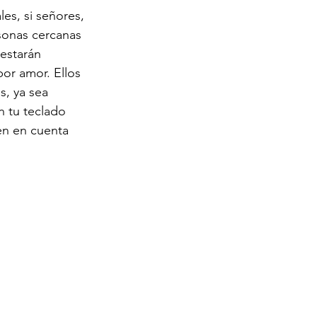
es, si señores, 
sonas cercanas 
 estarán 
or amor. Ellos 
s, ya sea 
 tu teclado 
en en cuenta 