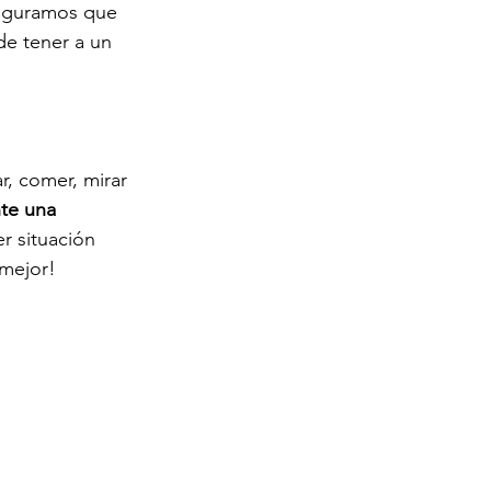
seguramos que 
de tener a un 
r, comer, mirar 
te una 
r situación 
 mejor!