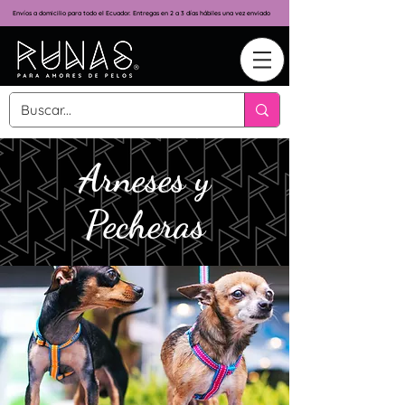
Envíos a domicilio para todo el Ecuador. Entregas en 2 a 3 días hábiles una vez enviado
Arneses y
Pecheras