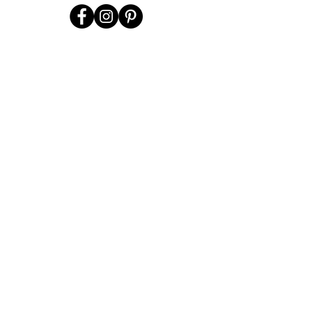
Únete a nosotros
Suscríbete ahora
Somos Runas
Guía de Tallas
Puntos de Venta