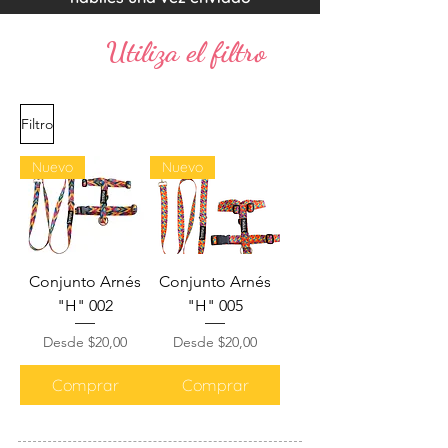
Utiliza el filtro
Filtro
Nuevo
Nuevo
Conjunto Arnés
Conjunto Arnés
"H" 002
"H" 005
Precio de oferta
Precio de oferta
Desde
$20,00
Desde
$20,00
Comprar
Comprar